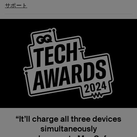
サポート
“It’ll charge all three devices
simultaneously