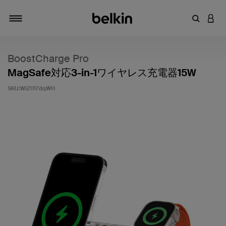
キーワー
アカ
切り替え
BoostCharge Pro
MagSafe対応3-in-1ワイヤレス充電器15W
SKU:
WIZ017dqWH
5段階中3.5のカスタマー評価