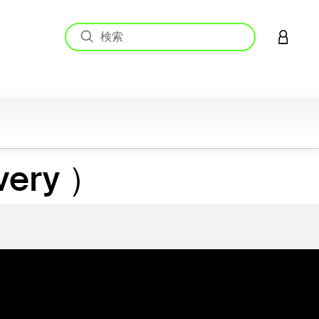
アカウン
ery ）