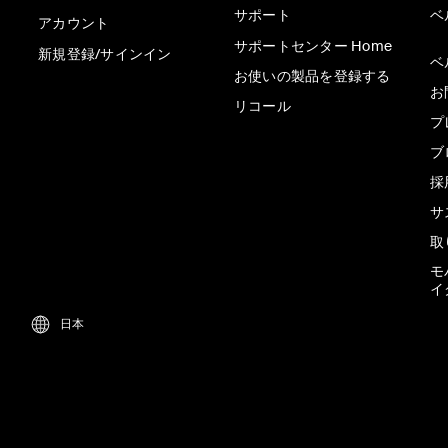
サポート
ベ
アカウント
サポートセンター Home
新規登録/サインイン
ベ
お使いの製品を登録する
お
リコール
プ
ブ
採
サ
取
モ
イ
日本