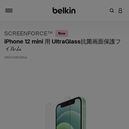
キーワー
アカ
切り替え
SCREENFORCE™
New
iPhone 12 mini 用 UltraGlass抗菌画面保護フ
ィルム
SKU:
OVA036zz
5段階中3.8のカスタマー評価