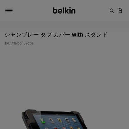
キーワー
アカ
切り替え
シャンブレー タブ カバー with スタンド
SKU:
F7N004qeC01
5段階中4のカスタマー評価