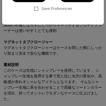
用途に合わせて角度を調整する事で使い勝手の良いケース
となっております。
Save Preferences
プロテクトコーナー
液晶の邪魔にならずにしっかりキャッチするプロテクトコ
ーナーは使いやすくとても便利
マグネットタブクロージャー
マグネットタブクロージャーはケースを閉じた際にしっか
り留まり安全で安心な機能です。
素材説明
このケースは生地にシャンブレーを使用しています。 シ
ャンブレー生地を使用する事で見た目に光沢の変化や、高
級感が表れオシャレなアイテムとなります。 そんなシャ
ンブレー生地に革を合わせることで高級なツートンカラー
を演出、持ってオシャレでモダンなケースに仕上げまし
た。