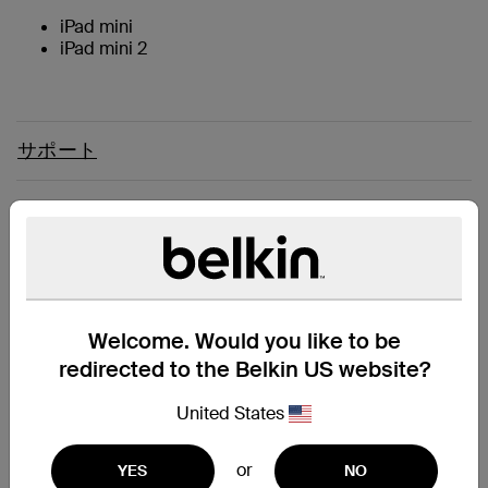
iPad mini
iPad mini 2
サポート
好みの角度で見て楽しもう
このケースはマルチアングルビューイングを採用しており
映画を観たり動画を視聴したりする際に最適なケースで
す。 ケースのインナーにはソフトな素材を使用しており
ケースを閉じた際に液晶をやさしく保護、傷が付くのを防
Welcome. Would you like to be
止します。 また、軽量で薄型にデザインする事で持ち運
redirected to the Belkin US website?
びがしやすく手軽なケースに仕上がっております。 オシ
ャレなシャンブレー織のこのケースをぜひ一度お試しくだ
United States
さい。
or
YES
NO
マルチアングル