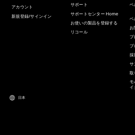
サポート
ベ
アカウント
サポートセンター Home
新規登録/サインイン
ベ
お使いの製品を登録する
お
リコール
プ
ブ
採
サ
取
モ
イ
日本