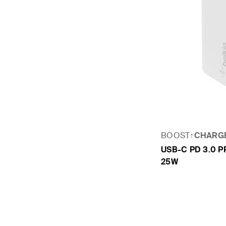
BOOST↑
CHARG
USB-C PD 3
25W
Price: