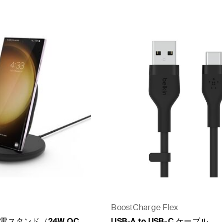
PS
BoostCharge Flex
電スタンド（24W QC
USB-A to USB-C ケーブル