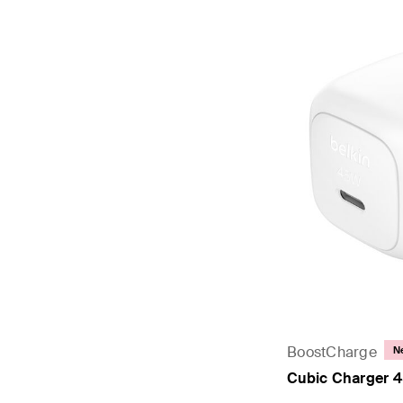
BoostCharge
N
Cubic Charger 