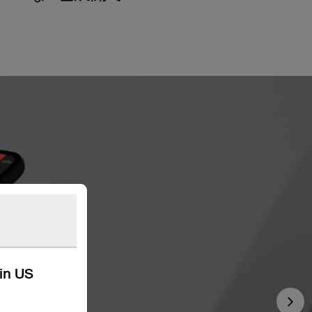
kin US
Nex