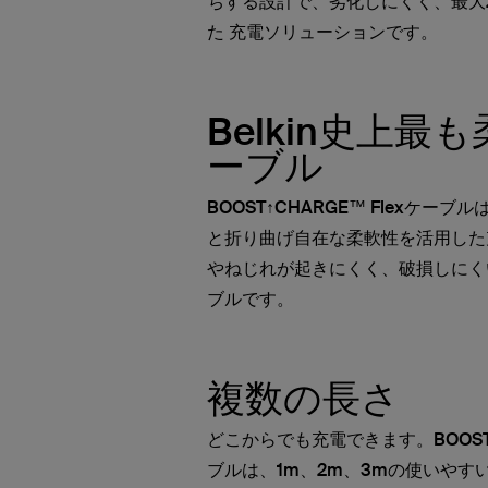
ちする設計で、劣化しにくく、最大
た 充電ソリューションです。
Belkin史上最
ーブル
BOOST↑CHARGE™ Flexケー
と折り曲げ自在な柔軟性を活用した
やねじれが起きにくく、破損しにくいUS
ブルです。
複数の長さ
どこからでも充電できます。BOOST↑C
ブルは、1m、2m、3mの使いやす