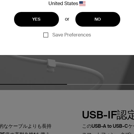
United States
or
YES
NO
Save Preferences
USB-IF認
均的なケーブルよりも長持
このUSB-A to USB