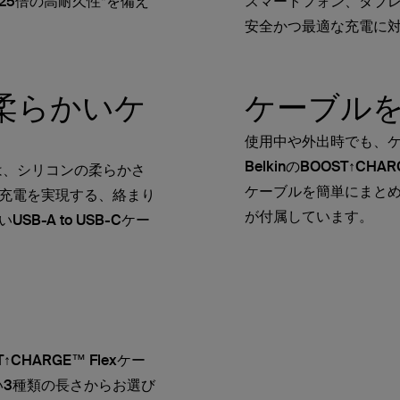
25倍の高耐久性*を備え
スマートフォン、タブレ
安全かつ最適な充電に
も柔らかいケ
ケーブル
使用中や外出時でも、
BelkinのBOOST↑C
ブルは、シリコンの柔らかさ
ケーブルを簡単にまと
充電を実現する、絡まり
が付属しています。
B-A to USB-Cケー
HARGE™ Flexケー
い3種類の長さからお選び