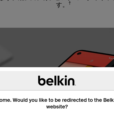
†
す。
me. Would you like to be redirected to the Bel
website?