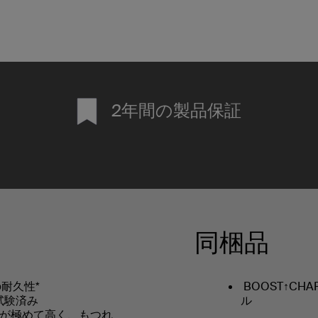
2年間の製品保証
同梱品
耐久性*
BOOST↑CHAR
試験済み
ル
が極めて高く、もつれ