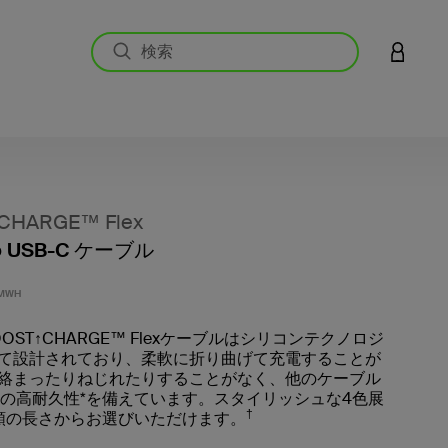
アカウン
CHARGE™ Flex
to USB-C ケーブル
5段階
1MWH
のBOOST↑CHARGE™ Flexケーブルはシリコンテクノロジ
て設計されており、柔軟に折り曲げて充電することが
絡まったりねじれたりすることがなく、他のケーブル
倍の高耐久性*を備えています。スタイリッシュな4色展
†
類の長さからお選びいただけます。