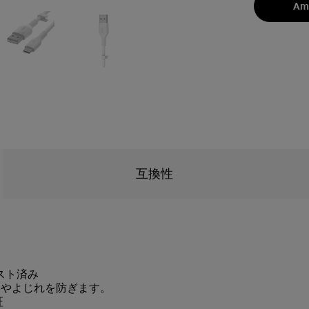
Am
互換性
スト済み
みやよじれを防ぎます。
証