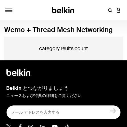
キーワー
アカ
切り替え
Wemo + Thread Mesh Networking
category reults count
Belkin とつながりましょう
ニュースおよび特典の詳細をご覧ください
Belkin Twitter
Belkin Facebook
Belkin Instagram
Belkin LinkedIn
Belkin Youtube
Belkin TikTok