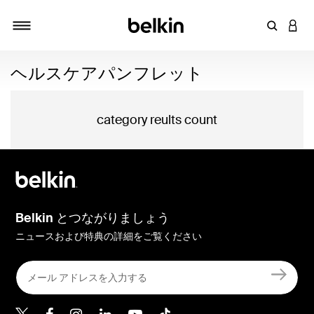
キーワー
アカ
切り替え
ヘルスケアパンフレット
category reults count
Belkin とつながりましょう
ニュースおよび特典の詳細をご覧ください
Belkin Twitter
Belkin Facebook
Belkin Instagram
Belkin LinkedIn
Belkin Youtube
Belkin TikTok