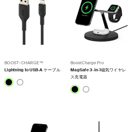
BOOST↑CHARGE™
BoostCharge Pro
Lightning to USB-A ケーブル
MagSafe 3-in-1磁気ワイヤレ
ス充電器
Price:
Price: