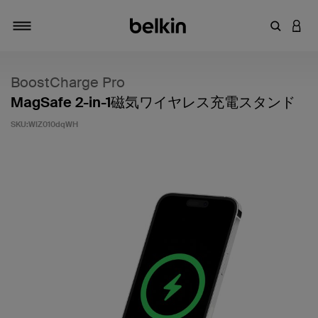
キーワー
アカ
切り替え
BoostCharge Pro
MagSafe 2-in-1磁気ワイヤレス充電スタンド
SKU:
WIZ010dqWH
5段階中5のカスタマー評価