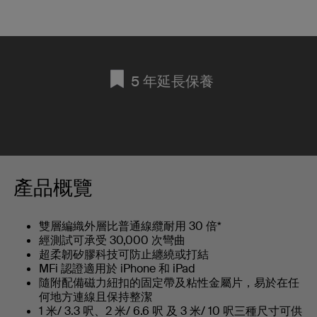
5 年延長保養
產品概覽
雙層編織外層比普通線纜耐用 30 倍*
經測試可承受 30,000 次彎曲
超柔韌矽膠科技可防止纏繞或打結
MFi 認證適用於 iPhone 和 iPad
隨附配備磁力紐扣的固定帶及粘性金屬片，易於在任
何地方連線且保持整潔
1 米/ 3.3 呎、2 米/ 6.6 呎 及 3 米/ 10 呎三種尺寸可供