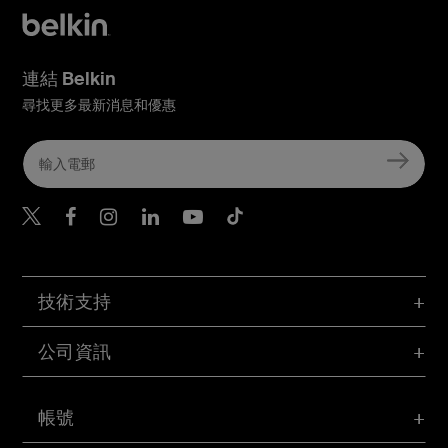
連結 Belkin
尋找更多最新消息和優惠
Belkin Twitter
Belkin Hong Kong Faceboo
Belkin Instagram
Belkin Hong Kong Lin
Belkin Youtube
Belkin TikTok
技術支持
公司資訊
帳號