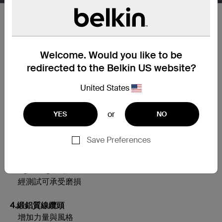
Welcome. Would you like to be
經久耐用
redirected to the Belkin US website?
United States
1.內有矽膠套
更加靈活、不易纏繞
or
YES
NO
2.延長的軟應力消除
Save Preferences
防止連接線磨損
3.Lightning 接頭
經測試可承受磨損
4.緞鋁質線纜頭
增加力量與風格