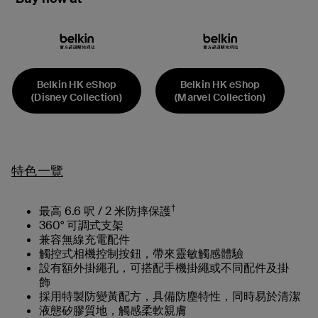
Belkin HK eShop
Belkin HK eShop
(Disney Collection)
(Marvel Collection)
特色一覽
†
最高 6.6 呎 / 2 米防摔保護
360° 可調式支架
兼容無線充電配件
觸控式相機控制按鈕，帶來靈敏觸感體驗
設有額外掛繩孔，可搭配手機掛繩或不同配件及掛
飾
採用特製防變黃配方，具備防塵特性，同時易於清潔
液態矽膠質地，觸感柔軟親膚