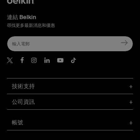
連結 Belkin
尋找更多最新消息和優惠
Belkin Twitter
Belkin Hong Kong Faceboo
Belkin Instagram
Belkin Hong Kong Lin
Belkin Youtube
Belkin TikTok
技術支持
公司資訊
帳號