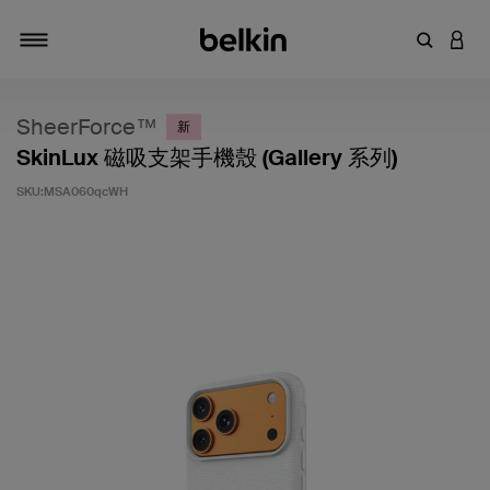
輸入關鍵
登入
切換瀏覽方式
SheerForce™
新
SkinLux 磁吸支架手機殼 (Gallery 系列)
SKU:
MSA060qcWH
5 客戶評分（滿分為 5 分）