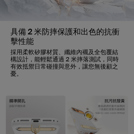
具備 2 米防摔保護和出色的抗衝
擊性能
採用柔軟矽膠材質、纖維內襯及全包覆結
構設計，能輕鬆通過 2 米摔落測試，同時
有效抵禦日常碰撞與意外，讓您無後顧之
憂。