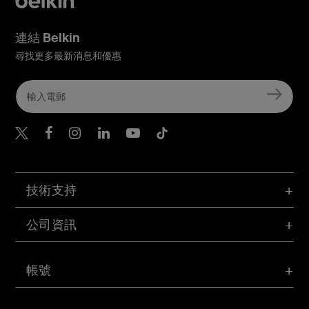
連結 Belkin
尋找更多最新消息和優惠
Belkin Twitter
Belkin Hong Kong Faceboo
Belkin Instagram
Belkin Hong Kong Lin
Belkin Youtube
Belkin TikTok
技術支持
公司資訊
帳號