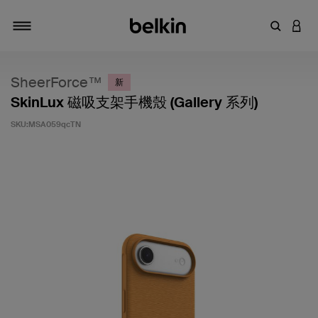
輸入關鍵
登入
切換瀏覽方式
SheerForce™
新
SkinLux 磁吸支架手機殼 (Gallery 系列)
SKU:
MSA059qcTN
4.8 客戶評分（滿分為 5 分）