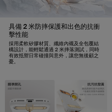
具備 2 米防摔保護和出色的抗衝
擊性能
採用柔軟矽膠材質、纖維內襯及全包覆結
構設計，能輕鬆通過 2 米摔落測試，同時
有效抵禦日常碰撞與意外，讓您無後顧之
憂。