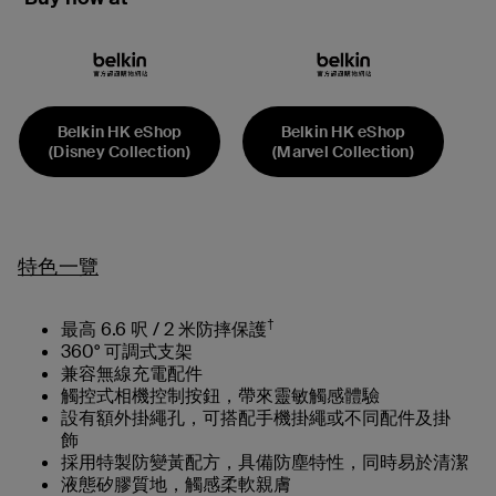
Belkin HK eShop
Belkin HK eShop
(Disney Collection)
(Marvel Collection)
特色一覽
†
最高 6.6 呎 / 2 米防摔保護
360° 可調式支架
兼容無線充電配件
觸控式相機控制按鈕，帶來靈敏觸感體驗
設有額外掛繩孔，可搭配手機掛繩或不同配件及掛
飾
採用特製防變黃配方，具備防塵特性，同時易於清潔
液態矽膠質地，觸感柔軟親膚