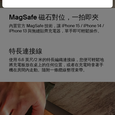
MagSafe 磁石對位，一拍即夾
內置官方 MagSafe 技術，讓 iPhone 15 / iPhone 14 /
iPhone 13 與無縫貼齊充電器，單手即可輕鬆操作。
特長連接線
使用 6.6 英尺/2 米的特長編織連接線，您便可輕鬆地
將充電板放在桌上的任何位置，或者在充電時拿著手
機在房間內走動。隨附一條纜線整理束帶。