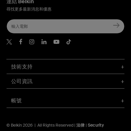
連結 Belkin
尋找更多最新消息和優惠
Belkin Twitter
Belkin Hong Kong Faceboo
Belkin Instagram
Belkin Hong Kong Lin
Belkin Youtube
Belkin TikTok
技術支持
公司資訊
帳號
© Belkin 2026 | All Rights Reserved |
法律
|
Security