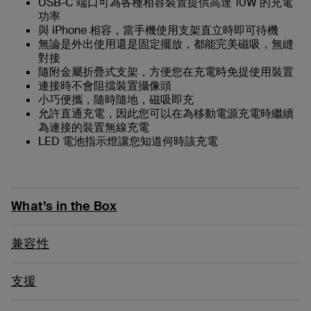
USB-C 端口可為各種相容裝置提供高達 10W 的充電
功率
與 iPhone 相容，當手機使用支架直立時即可待機
無論是外出使用還是固定擺放，都能完美磁吸，無縫
對接
隨附金屬折疊式支架，方便您在充電時免提使用裝置
連接時不會阻擋裝置攝像頭
小巧便攜，隨時隨地，磁吸即充
允許直通充電，因此您可以在為移動電源充電時繼續
為連接的裝置無線充電
LED 電池指示燈讓您知道何時該充電
What’s in the Box
兼容性
支援