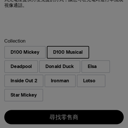
視像通話。
Collection
D100 Mickey
D100 Musical
已選取
Deadpool
Donald Duck
Elsa
Inside Out 2
Ironman
Lotso
Star Mickey
尋找零售商