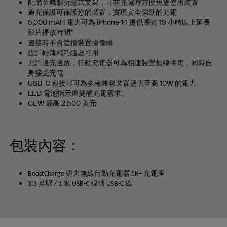
配備金屬製折疊式支架，可在充電時方便免提使用裝置
過充保護可保護您的裝置，實現安全強勁的充電
5,000 mAH 電力可為 iPhone 14 提供長達 19 小時以上延長
影片播放時間*
連接時不會遮擋裝置攝像頭
設計輕薄精巧隨處可用
允許邊充邊放，行動充電器可為相連裝置無線供電，同時自
身接受充電
USB-C 連接埠可為多種兼容裝置提供至高 10W 的電力
LED 電池指示燈提醒充電需求。
CEW 最高 2,500 美元
包裝內容：
BoostCharge 磁力無線行動充電器 5K+ 充電座
3.3 英呎 / 1 米 USB-C 線轉 USB-C 線