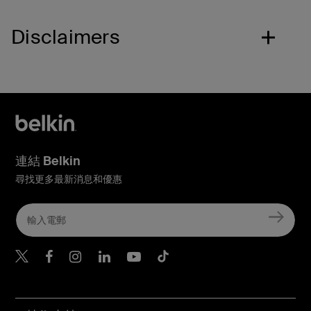
Disclaimers
連結 Belkin
尋找更多最新消息和優惠
Belkin Twitter
Belkin Hong Kong Faceboo
Belkin Instagram
Belkin Hong Kong Lin
Belkin Youtube
Belkin TikTok