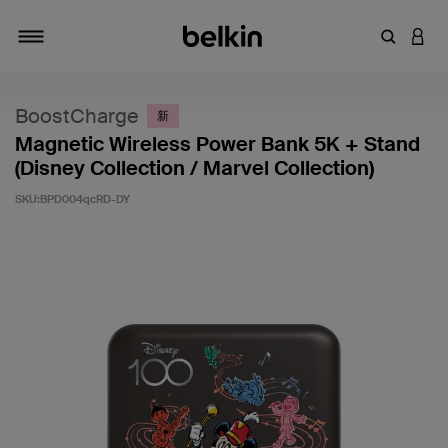
輸入關鍵
登入
切換瀏覽方式
BoostCharge
新
Magnetic Wireless Power Bank 5K + Stand
(Disney Collection / Marvel Collection)
SKU:
BPD004qcRD-DY
5 客戶評分（滿分為 5 分）