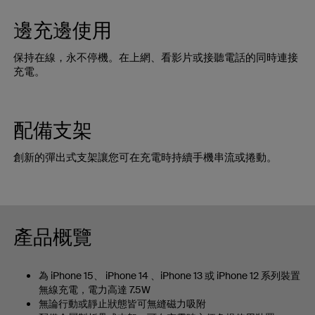
邊充邊使用
保持在線，永不停機。在上網、看影片或接聽電話的同時連接
充電。
配備支架
創新的彈出式支架讓您可在充電時持續手機串流或捲動。
產品概覽
為 iPhone 15、 iPhone 14 、iPhone 13 或 iPhone 12 系列裝置
無線充電，電力高達 7.5W
無論行動或靜止狀態皆可無縫磁力吸附