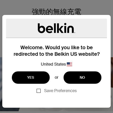
強勁的無線充電
善用最新 MagSafe 技術，我們這款精巧的行動充電器具備
5,000 mAH 充電潛能 —— 提供的附加電力足夠支援 iPhone 14 播
放影片長達 19 小時。*接通電源時支援邊充邊放，讓您可在為行
動充電器充電時保持在線。USB-C® 連接埠可為多種兼容裝置提
供至高 10W 電力。
Welcome. Would you like to be
redirected to the Belkin US website?
United States
or
YES
NO
Nex
Save Preferences