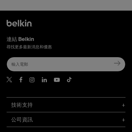
連結 Belkin
尋找更多最新消息和優惠
Belkin Twitter
Belkin Hong Kong Faceboo
Belkin Instagram
Belkin Hong Kong Lin
Belkin Youtube
Belkin TikTok
技術支持
公司資訊