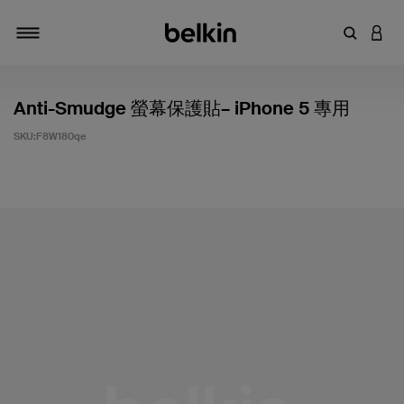
輸入關鍵
登入
切換瀏覽方式
Anti-Smudge 螢幕保護貼– iPhone 5 專用
SKU:
F8W180qe
4.1 客戶評分（滿分為 5 分）