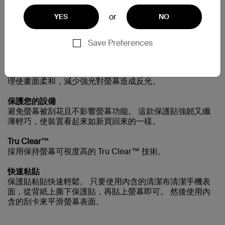
需要更多協助嗎？
請造訪完整的支援頁面
or
YES
NO
Save Preferences
大幅減少眩光
即使在光亮的環境中，看螢幕也毫不費力。保護貼的霧面處
理使畫面柔和，減少強光對螢幕造成反光。
保護您的設備
避免螢幕被刮花且不影響螢幕功能。 這款保護貼強韌又纖
薄輕巧，使裝置看起來如新買回來的一樣。
Tru Clear™
採用保持螢幕可視度高的 Tru Clear™ 技術。
快速粘貼
保護貼粘貼快速輕鬆。 只要使用內含的清潔布清潔手機表
面，從背紙上撕下保護貼，再貼上螢幕即可。 然後使用內
含的刮卡來平滑螢幕表面。