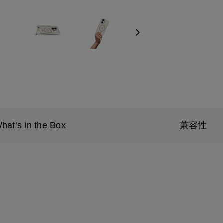
Next
hat’s in the Box
兼容性