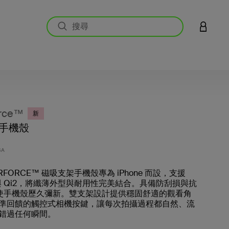
登入您的
rce™
新
手機殼
3.6 
SA
ERFORCE™ 磁吸支架手機殼專為 iPhone 而設，支援
e 與 Qi2，將纖薄外型與耐用性完美結合。具備防刮損與抗
，使手機殼歷久彌新。雙支架設計提供穩固舒適的觀看角
準回饋的觸控式相機按鍵，讓每次拍攝過程都自然、流
錯過任何瞬間。