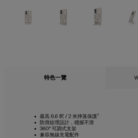
特色一覽
W
†
最高 6.6 呎 / 2 米摔落保護
防滑紋理設計，穩握不滑
360° 可調式支架
兼容無線充電配件