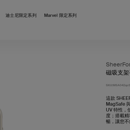
迪士尼限定系列
Marvel 限定系列
SheerFo
磁吸支架
SKU:
MSA042qc
這款 SHE
MagSaf
UV 特性
度；搭載精
暢，讓您不