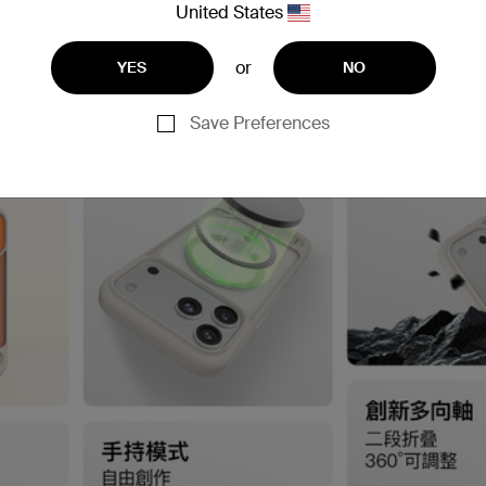
United States
or
YES
NO
Save Preferences