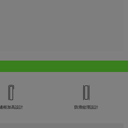
邊框加高設計
防滑紋理設計