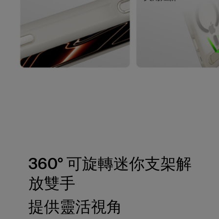
360° 可旋轉迷你支架解
放雙手
提供靈活視角