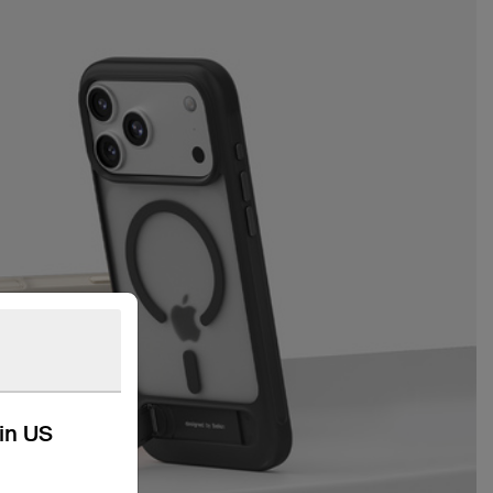
kin US