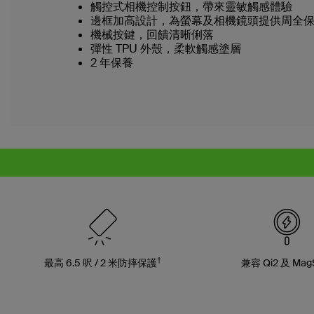
觸控式相機控制按鈕，帶來靈敏觸感體驗
邊框加高設計，為螢幕及相機鏡頭提供周全
機械按鍵，回饋清晰俐落
彈性 TPU 外殼，柔軟觸感塗層
2 年保養
†
最高 6.5 呎 / 2 米防摔保護
兼容 Qi2 及 Mag