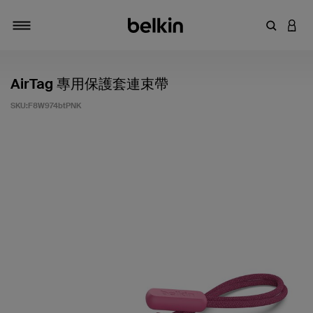
輸入關鍵
登入
切換瀏覽方式
AirTag 專用保護套連束帶
SKU:
F8W974btPNK
5 客戶評分（滿分為 5 分）