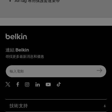
AirTag 專用保護套連束帶
連結 Belkin
尋找更多最新消息和優惠
Belkin Twitter
Belkin Hong Kong Faceboo
Belkin Instagram
Belkin Hong Kong Lin
Belkin Youtube
Belkin TikTok
技術支持