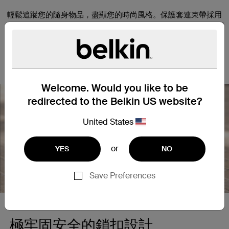
輕鬆追蹤您的隨身物品，盡顯您的時尚風格。保護套連束帶採用
創新的一扭即鎖設計，凸起邊緣可保護並防止 AirTag 刮傷。您可
使用耐用有彈性的束帶，輕鬆將 AirTag 牢固掛在行李、手袋等物
品上。黑色、白色、粉紅色和藍色 4 款時尚色調供選選擇，完美
配襯您的 AirTag，讓優美設計優美和個人化刻字展露無遺。
Welcome. Would you like to be
redirected to the Belkin US website?
United States
Nex
or
YES
NO
Save Preferences
極牢固安全的鎖扣設計