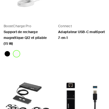
BoostCharge Pro
Connect
Support de recharge
Adaptateur USB-C multiport
magnétique Qi2 et pliable
7-en-1
(15 W)
Price:
Price: