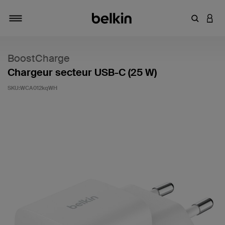
Saisir un 
CONN
Navigation tiroir
BoostCharge
Chargeur secteur USB-C (25 W)
SKU:
WCA012kqWH
4,6 sur 5 (avis clients)