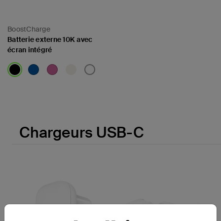
BoostCharge
Batterie externe 10K avec
écran intégré
Price:
Chargeurs USB-C