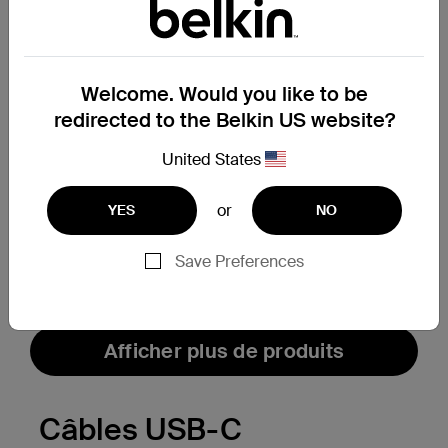
Welcome. Would you like to be
redirected to the Belkin US website?
BoostCharge
Nouveau
United States
Chargeur secteur double
BoostCharge Pro
port avec PPS (37 W)
Chargeur secteur GaN
or
YES
NO
3 ports (70 W)
Save Preferences
Price:
Price:
Afficher plus de produits
Câbles USB-C