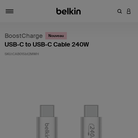
Saisir un 
CONN
Navigation tiroir
BoostCharge
Nouveau
USB-C to USB-C Cable 240W
SKU:
CAB015bt2MWH
5 sur 5 (avis clients)