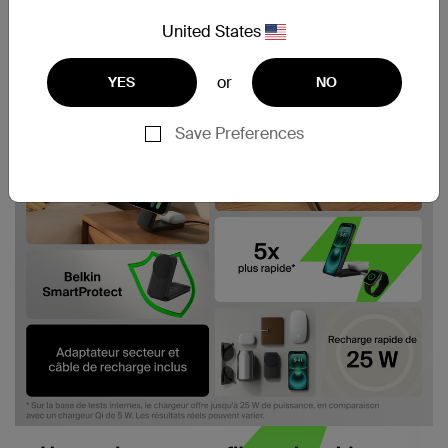
United States
or
YES
NO
Save Preferences