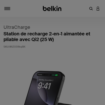
Saisir un 
CONN
Navigation tiroir
UltraCharge
Station de recharge 2-en-1 aimantée et
pliable avec Qi2 (25 W)
SKU:
WIZ038kqBK
4,7 sur 5 (avis clients)