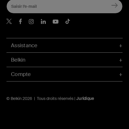
Belkin Twitter
Belkin Facebook
Belkin Instagram
Belkin LinkedIn
Belkin Youtube
Belkin TikTok
Assistance
Belkin
Compte
© Belkin 2026 | Tous droits réservés |
Juridique