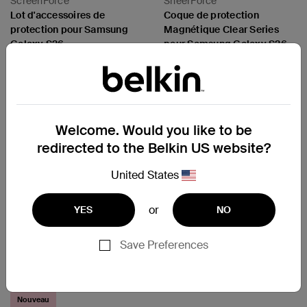
ScreenForce
SheerForce
Lot d'accessoires de
Coque de protection
protection pour Samsung
Magnétique Clear Series
Galaxy S26
pour Samsung Galaxy S26
Price:
Price:
Welcome. Would you like to be
redirected to the Belkin US website?
United States
or
YES
NO
Save Preferences
Nouveau