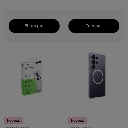
Samsung
Filtrer par
Trier par
’empreintes Samsung
Recommandés
e l’écran
Nouveau
Nouveau