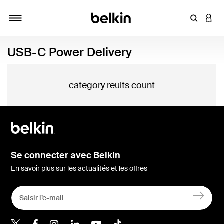
Saisir un 
CONN
Navigation tiroir
USB-C Power Delivery
category reults count
Se connecter avec Belkin
En savoir plus sur les actualités et les offres
Belkin Twitter
Belkin Facebook
Belkin Instagram
Belkin LinkedIn
Belkin Youtube
Belkin TikTok