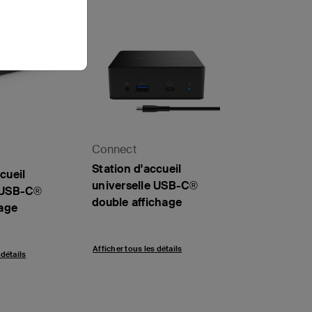
Connect
Station d'accueil
cueil
universelle USB-C®
e USB-C®
double affichage
hage
Afficher tous les détails
 détails