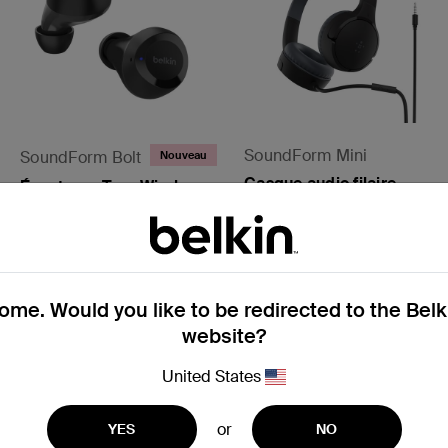
SoundForm Mini
SoundForm Bolt
Nouveau
Casque audio filaire
Écouteurs True Wireless
pour enfants
Afficher tous les détails
Afficher tous les détails
me. Would you like to be redirected to the Bel
website?
United States
or
YES
NO