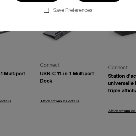
Save Preferences
Connect
Connect
1 Multiport
USB-C 11-in-1 Multiport
Station d'ac
Dock
universell
triple affic
 détails
Afficher tous les détails
Afficher tous les