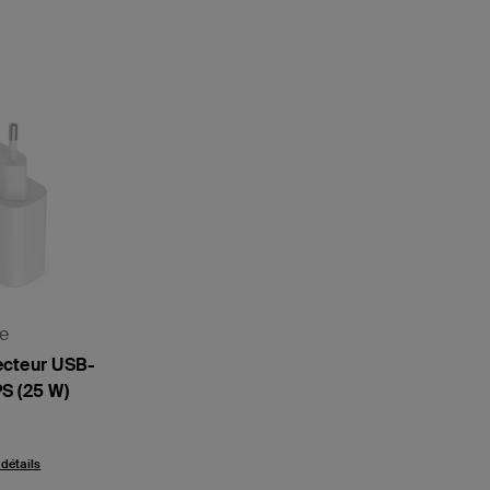
e
ecteur USB-
S (25 W)
 détails