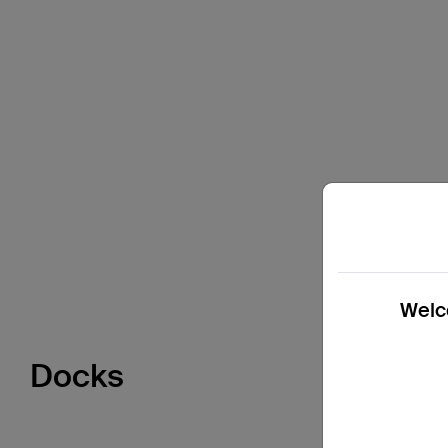
Welco
Docks