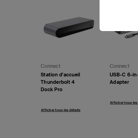
Connect
Connect
Station d'accueil
USB-C 6-in-
Thunderbolt 4
Adapter
Dock Pro
Afficher tous les
Afficher tous les détails