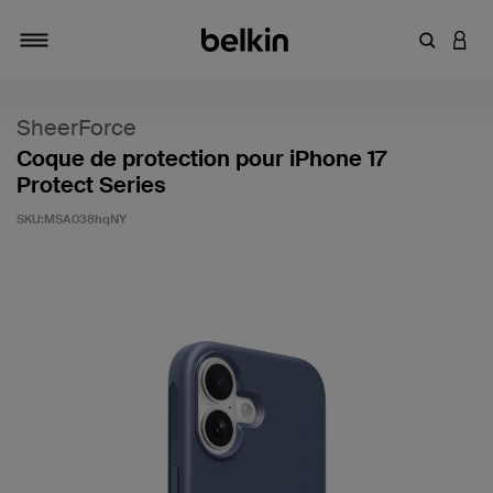
Saisir un 
CONN
Navigation tiroir
SheerForce
Coque de protection pour iPhone 17
Protect Series
SKU:
MSA038hqNY
5 sur 5 (avis clients)