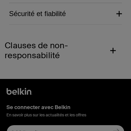
Sécurité et fiabilité
Clauses de non-
responsabilité
Se connecter avec Belkin
Composants élaborés
En savoir plus sur les actualités et les offres
avec minutie.
Découvrez notre système de protection
Performance inégalée.