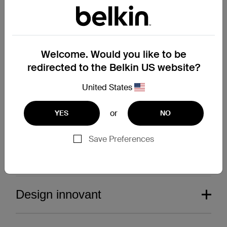
Welcome. Would you like to be
ScreenForce
ScreenForce
redirected to the Belkin US website?
Protection d’écran
Protection d'écran
TruePrivacy pour MacBook
TemperedGlass pour iPad
United States
or
YES
NO
Price:
Price:
Save Preferences
Design innovant