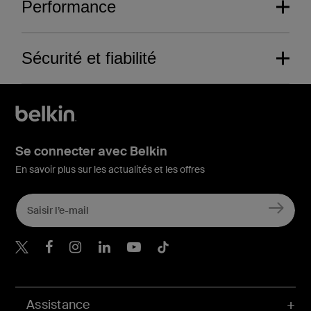
Performance
Sécurité et fiabilité
Se connecter avec Belkin
En savoir plus sur les actualités et les offres
Belkin Twitter
Belkin Facebook
Belkin Instagram
Belkin LinkedIn
Belkin Youtube
Belkin TikTok
Composants élaborés
avec minutie.
Assistance