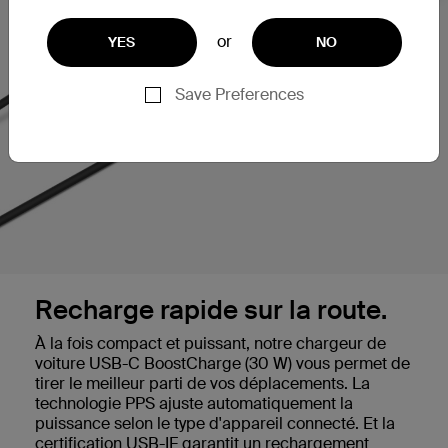
or
YES
NO
Save Preferences
Recharge rapide sur la route.
À la fois compact et puissant, notre chargeur de
voiture USB-C BoostCharge (30 W) vous permet de
tirer le meilleur parti de vos déplacements. La
technologie PPS ajuste automatiquement la
puissance selon le type d'appareil connecté. Et la
certification USB-IF garantit un rechargement