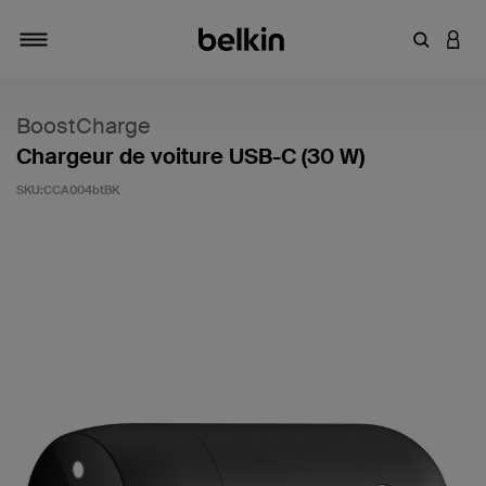
Saisir un 
CONN
Navigation tiroir
BoostCharge
Chargeur de voiture USB-C (30 W)
SKU:
CCA004btBK
3,3 sur 5 (avis clients)