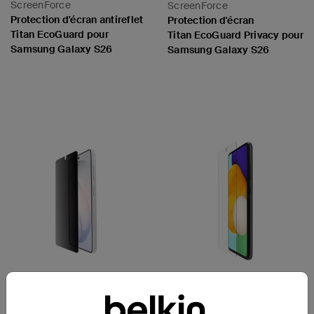
ScreenForce
ScreenForce
Protection d'écran antireflet
Protection d'écran
Titan EcoGuard pour
Titan EcoGuard Privacy pour
Samsung Galaxy S26
Samsung Galaxy S26
Price:
Price:
ScreenForce
Nouveau