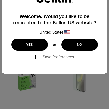
Protection d'écran
ScreenForce
TemperedGlass pour
Protection d'écran
Samsung Galaxy
Welcome. Would you like to be
Titan SmartShield Privacy
pour Samsung Galaxy S26
redirected to the Belkin US website?
United States
Price:
Price:
or
YES
NO
Save Preferences