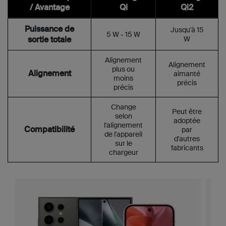
/ Avantage
Qi
Qi2
Puissance de
Jusqu'à 15
5 W - 15 W
sortie totale
W
Alignement
Alignement
plus ou
Alignement
aimanté
moins
précis
précis
Change
Peut être
selon
adoptée
l'alignement
Compatibilité
par
de l'appareil
d'autres
sur le
fabricants
chargeur