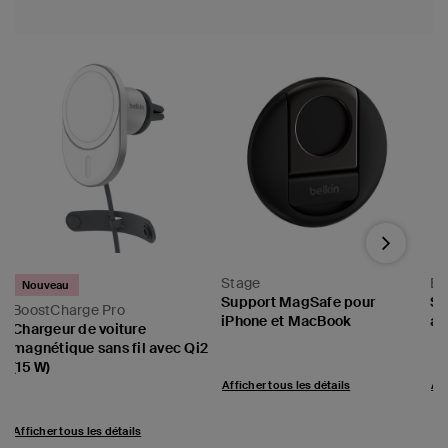
Next
Stage
BoostCharge Pro
Support MagSafe pour
Station de recharge 2-en-1
B
iPhone et MacBook
avec Qi2 (15 W)
C
2
m
Price:
Price:
(
Afficher tous les détails
Afficher tous les détails
P
A