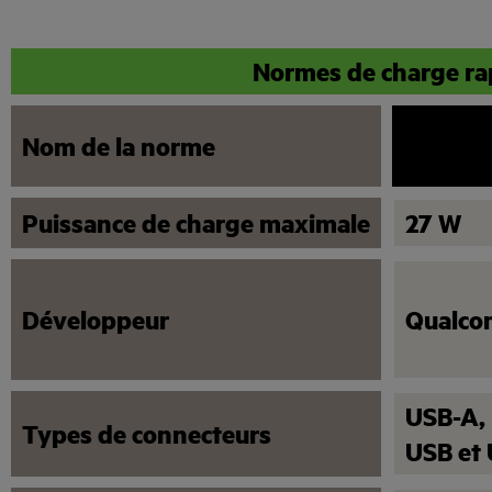
Normes de charge ra
Nom de la norme
Quick 
Puissance de charge maximale
27 W
Développeur
Qualc
USB-A,
Types de connecteurs
USB et