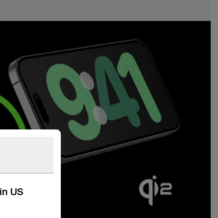
kin US