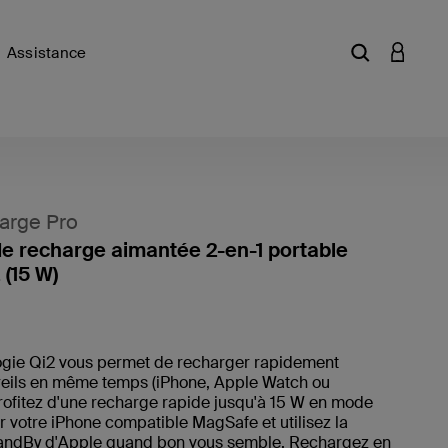
Assistance
Saisir un mot
CONNEX
arge Pro
de recharge aimantée 2-en-1 portable
 (15 W)
4,4 sur 
ogie Qi2 vous permet de recharger rapidement
eils en même temps (iPhone, Apple Watch ou
rofitez d'une recharge rapide jusqu'à 15 W en mode
 votre iPhone compatible MagSafe et utilisez la
tandBy d'Apple quand bon vous semble. Rechargez en