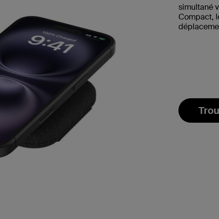
simultané vo
Compact, lé
déplaceme
Trou