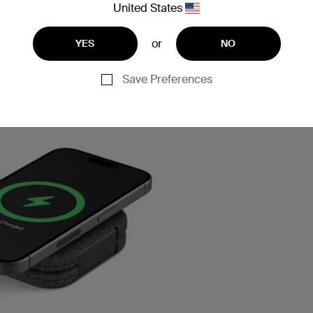
United States
or
YES
NO
Save Preferences