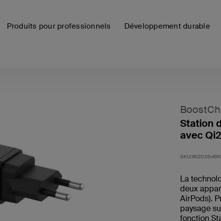
Produits pour professionnels
Développement durable
BoostCh
Station 
avec Qi2
SKU:
WIZ026vfBK
La technol
deux appar
AirPods). P
paysage sur
fonction S