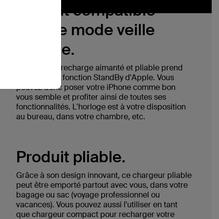
Produit compatible
avec le mode veille
d'Apple.
Ce socle de recharge aimanté et pliable prend
en charge la fonction StandBy d'Apple. Vous
pouvez donc poser votre iPhone comme bon
vous semble et profiter ainsi de toutes ses
fonctionnalités. L'horloge est à votre disposition
au bureau, dans votre chambre, etc.
Produit pliable.
Grâce à son design innovant, ce chargeur pliable
peut être emporté partout avec vous, dans votre
bagage ou sac (voyage professionnel ou
vacances). Vous pouvez aussi l'utiliser en tant
que chargeur compact pour recharger votre