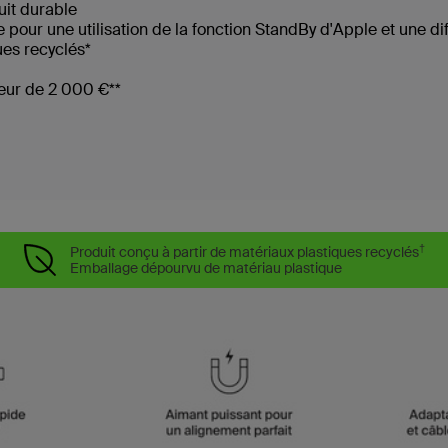
it durable
ur une utilisation de la fonction StandBy d'Apple et une dif
ues recyclés*
teur de 2 000 €**
†
Produit conçu à partir de matériaux plastiques recyclés
Emballage dépourvu de matériau plastique