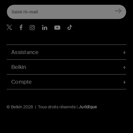
Belkin Twitter
Belkin Facebook
Belkin Instagram
Belkin LinkedIn
Belkin Youtube
Belkin TikTok
Assistance
Belkin
Compte
© Belkin 2026 | Tous droits réservés |
Juridique