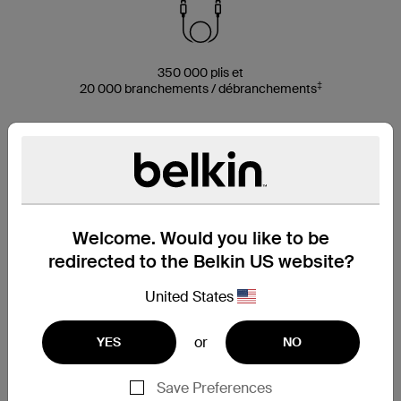
350 000 plis et
‡
20 000 branchements / débranchements
Recharge jusqu'à 15 W
Composé de jusqu'à
95 % de PCR*
Welcome. Would you like to be
redirected to the Belkin US website?
United States
or
YES
NO
Save Preferences