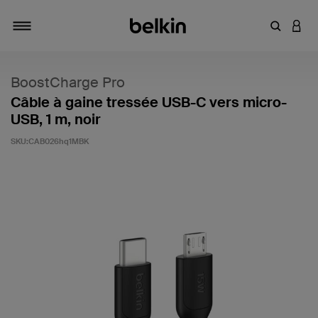
Saisir un 
CONN
Navigation tiroir
BoostCharge Pro
Câble à gaine tressée USB-C vers micro-
USB, 1 m, noir
SKU:
CAB026hq1MBK
3,5 sur 5 (avis clients)