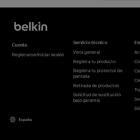
Servicio técnico
Em
Cuenta
Vista general
Ac
Registrarse/iniciar sesión
Registra tu producto
Co
Registra tu protector de
Ce
pantalla
Ce
Retirada de productos
Tr
Solicitud de sustitución
So
bajo garantía
Dó
España