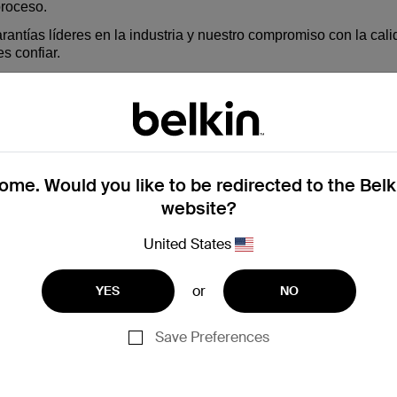
proceso.
antías líderes en la industria y nuestro compromiso con la cali
s confiar.
para Apple Watch + Power Bank 10K, BPD005 Retiro volunt
USB-C PD Power Bank 20K (BPB002) Retirada por motivos de seguridad d
me. Would you like to be redirected to the Bel
website?
United States
or
YES
NO
Save Preferences