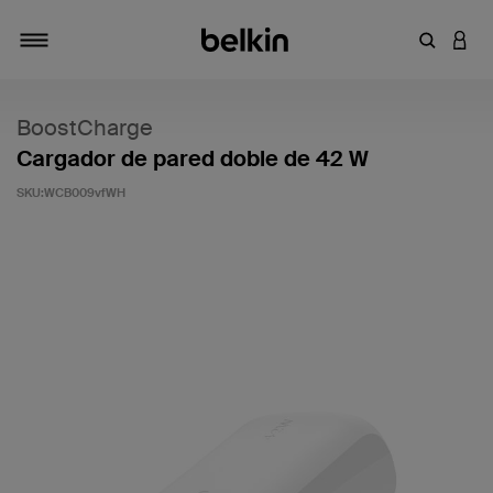
Introduce
INICI
Alternar navegación
BoostCharge
Cargador de pared doble de 42 W
SKU:
WCB009vfWH
5 de 5 en la evaluación de los clientes