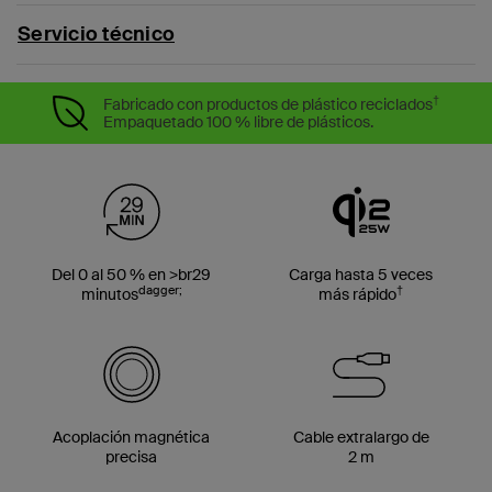
Servicio técnico
†
Fabricado con productos de plástico reciclados
Empaquetado 100 % libre de plásticos.
Del 0 al 50 % en >br29
Carga hasta 5 veces
dagger;
†
minutos
más rápido
Acoplación magnética
Cable extralargo de
precisa
2 m