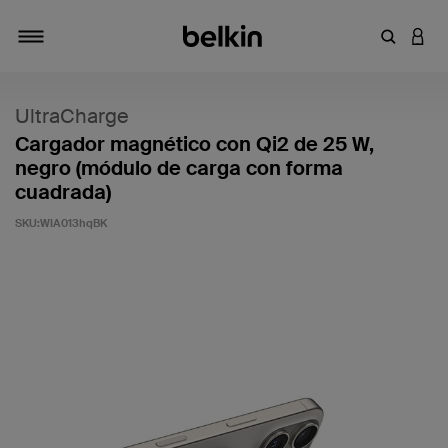
Introduce
INICI
Alternar navegación
UltraCharge
Cargador magnético con Qi2 de 25 W,
negro (módulo de carga con forma
cuadrada)
SKU:
WIA013hqBK
5 de 5 en la evaluación de los clientes