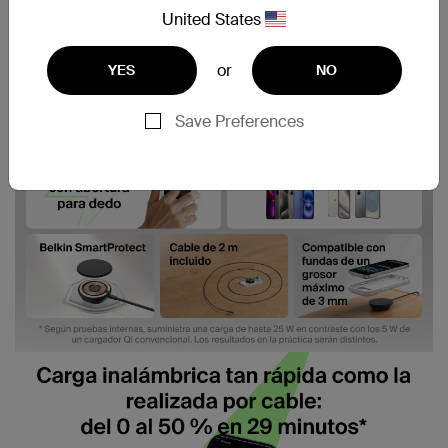
United States
or
YES
NO
Save Preferences