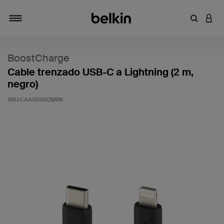
Introduce
INICI
Alternar navegación
BoostCharge
Cable trenzado USB-C a Lightning (2 m,
negro)
SKU:
CAA003bt2MBK
4,7 de 5 en la evaluación de los clientes