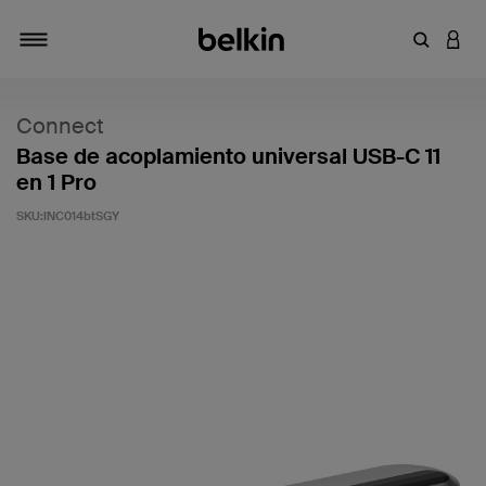
Introduce
INICI
Alternar navegación
Connect
Base de acoplamiento universal USB-C 11
en 1 Pro
SKU:
INC014btSGY
5 de 5 en la evaluación de los clientes