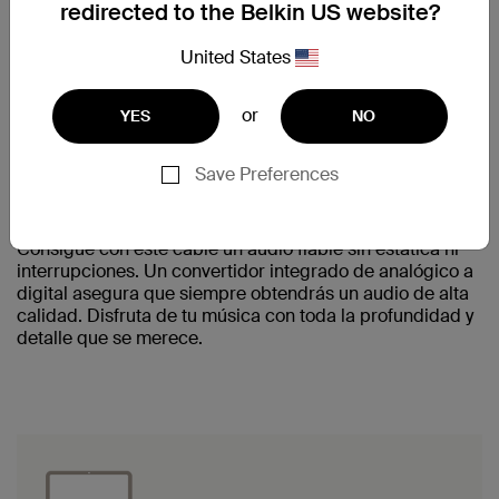
redirected to the Belkin US website?
United States
or
YES
NO
Save Preferences
AUDIO SUPERIOR
Consigue con este cable un audio fiable sin estática ni
interrupciones. Un convertidor integrado de analógico a
digital asegura que siempre obtendrás un audio de alta
calidad. Disfruta de tu música con toda la profundidad y
detalle que se merece.