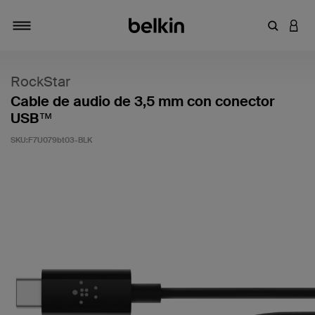
Introduce
INICI
Alternar navegación
RockStar
Cable de audio de 3,5 mm con conector
USB™
SKU:
F7U079bt03-BLK
3,6 de 5 en la evaluación de los clientes