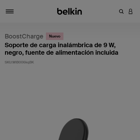
Introduce
INICI
Alternar navegación
BoostCharge
Nuevo
Soporte de carga inalámbrica de 9 W,
negro, fuente de alimentación incluida
SKU:
WIB006kqBK
5 de 5 en la evaluación de los clientes