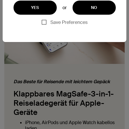
or
YES
NO
Save Preferences
Das Beste für Reisende mit leichtem Gepäck
Klappbares MagSafe-3-in-1-
Reiseladegerät für Apple-
Geräte
iPhone, AirPods und Apple Watch kabellos
laden