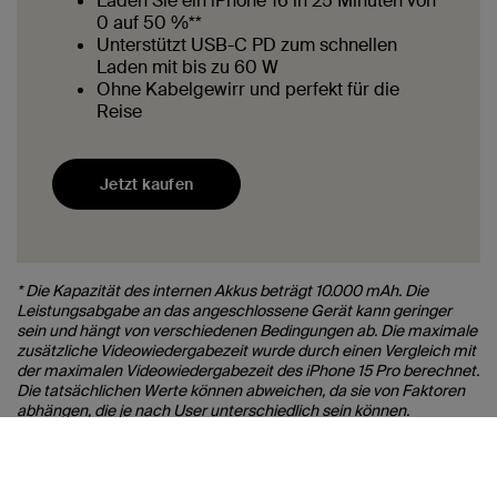
Laden Sie ein iPhone 16 in 25 Minuten von
0 auf 50 %**
Unterstützt USB-C PD zum schnellen
Laden mit bis zu 60 W
Ohne Kabelgewirr und perfekt für die
Reise
Jetzt kaufen
* Die Kapazität des internen Akkus beträgt 10.000 mAh. Die
Leistungsabgabe an das angeschlossene Gerät kann geringer
sein und hängt von verschiedenen Bedingungen ab. Die maximale
zusätzliche Videowiedergabezeit wurde durch einen Vergleich mit
der maximalen Videowiedergabezeit des iPhone 15 Pro berechnet.
Die tatsächlichen Werte können abweichen, da sie von Faktoren
abhängen, die je nach User unterschiedlich sein können.
** Mit diesem Kabel kann ein iPhone 16 in 25 Minuten von 0 auf
50 % aufgeladen werden, wenn ein 60-W-USB-C-Adapter
verwendet wird. Ladezeiten sind abhängig von