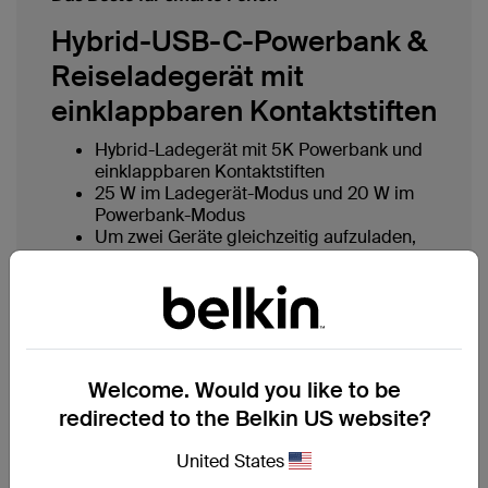
Hybrid-USB-C-Powerbank &
Reiseladegerät mit
einklappbaren Kontaktstiften
Hybrid-Ladegerät mit 5K Powerbank und
einklappbaren Kontaktstiften
25 W im Ladegerät-Modus und 20 W im
Powerbank-Modus
Um zwei Geräte gleichzeitig aufzuladen,
können Sie den USB-C- und den USB-A-
Anschluss nutzen
Jetzt kaufen
Welcome. Would you like to be
redirected to the Belkin US website?
United States