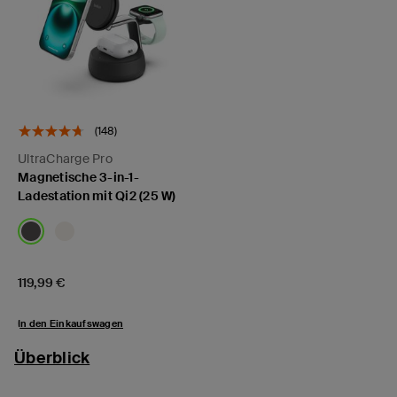
(148)
UltraCharge Pro
Magnetische 3-in-1-
Ladestation mit Qi2 (25 W)
Price:
119,99 €
In den Einkaufswagen
Überblick