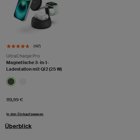
(147)
UltraCharge Pro
Magnetische 3-in-1-
Ladestation mit Qi2 (25 W)
Price:
119,99 €
In den Einkaufswagen
Überblick