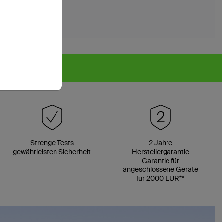
Strenge Tests
2 Jahre
gewährleisten Sicherheit
Herstellergarantie
Garantie für
angeschlossene Geräte
für 2000 EUR**