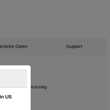
hnische Daten
Support
 drei Geräten gleichzeitig
kin US