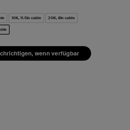
ble
10K, 11.5in cable
20K, 8in cable
able
t
chrichtigen, wenn verfügbar