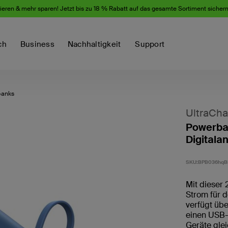
eren & mehr sparen! Jetzt bis zu 18 % Rabatt auf das gesamte Sortiment sicher
ch
Business
Nachhaltigkeit
Support
anks
UltraCha
Powerban
Digitala
SKU:
BPB036hqB
Mit dieser
Strom für 
verfügt übe
einen USB-
Geräte gle