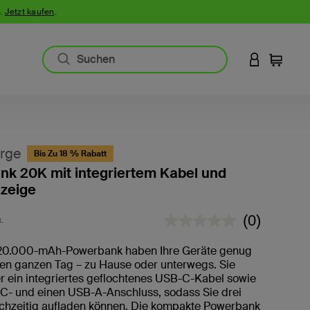
n.
Jetzt kaufen
.
AN IHREM 
Einkauf
rge
Bis Zu 18 % Rabatt
k 20K mit integriertem Kabel und
nzeige
4,5 von 5 Kundenrezension
(0)
L
Kein
Beurteilungs
Link
 20.000-mAh-Powerbank haben Ihre Geräte genug
auf
den ganzen Tag – zu Hause oder unterwegs. Sie
derselben
r ein integriertes geflochtenes USB-C-Kabel sowie
Seite.
C- und einen USB-A-Anschluss, sodass Sie drei
ichzeitig aufladen können. Die kompakte Powerbank