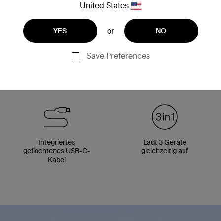
United States
or
YES
NO
Save Preferences
100 % plastikfreie Verpackung
Hergestellt aus recycelten Plastikprodukten.
Integriertes
Lädt 3 Geräte
geflochtenes USB-C-
gleichzeitig auf
Kabel