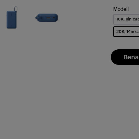
Modell
10K, 8in ca
20K, 14in c
ausgewähl
Bena