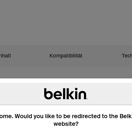
nhalt
Kompatibilität
Tec
llen, effizienten Laden
und ein USB-A-Anschluss ermöglichen das Aufladen von bis zu
tandsfähigkeit und Komfort
me. Would you like to be redirected to the Bel
stand immer im Blick
en Ihrer Geräte
website?