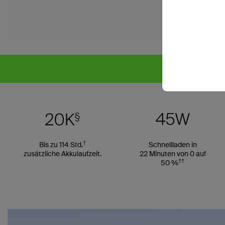
†
Bis zu 114 Std.
Schnellladen in
zusätzliche Akkulaufzeit.
22 Minuten von 0 auf
††
50 %