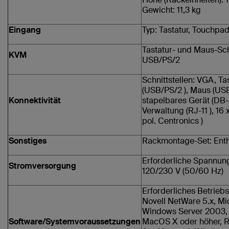
Gewicht: 11,3 kg
Eingang
Typ: Tastatur, Touchpa
Tastatur- und Maus-Schn
KVM
USB/PS/2
Schnittstellen: VGA, Ta
(USB/PS/2 ), Maus (USB
Konnektivität
stapelbares Gerät (DB-2
Verwaltung (RJ-11 ), 16
pol. Centronics )
Sonstiges
Rackmontage-Set: Enth
Erforderliche Spannun
Stromversorgung
120/230 V (50/60 Hz)
Erforderliches Betrieb
Novell NetWare 5.x, Mi
Windows Server 2003,
Software/Systemvoraussetzungen
MacOS X oder höher, R