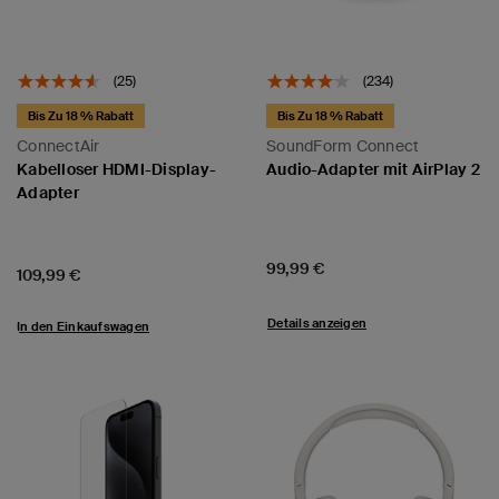
(25)
(234)
Bis Zu 18 % Rabatt
Bis Zu 18 % Rabatt
ConnectAir
SoundForm Connect
Kabelloser HDMI-Display-
Audio-Adapter mit AirPlay 2
Adapter
Price:
99,99 €
Price:
erbanks
109,99 €
Details anzeigen
In den Einkaufswagen