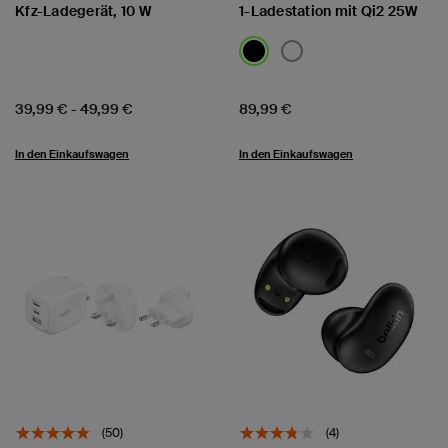
Kfz-Ladegerät, 10 W
1-Ladestation mit Qi2 25W
Price:
Price:
39,99 €
-
49,99 €
89,99 €
In den Einkaufswagen
In den Einkaufswagen
(50)
(4)