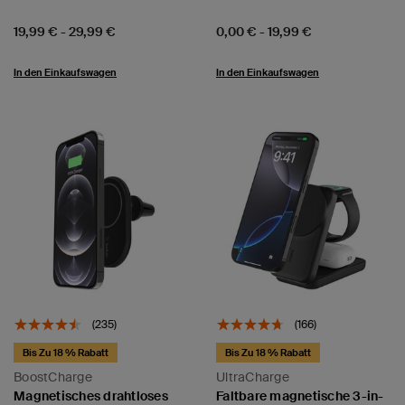
Price:
Price:
19,99 €
-
29,99 €
0,00 €
-
19,99 €
In den Einkaufswagen
In den Einkaufswagen
(235)
(166)
Bis Zu 18 % Rabatt
Bis Zu 18 % Rabatt
BoostCharge
UltraCharge
Magnetisches drahtloses
Faltbare magnetische 3-in-