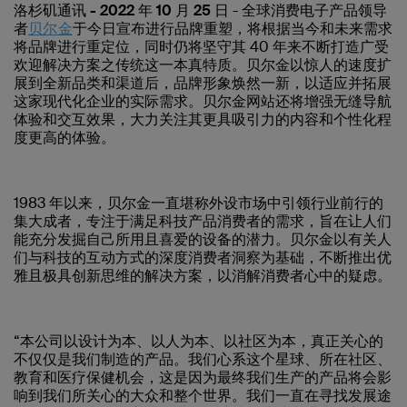
洛杉矶通讯 - 2022 年 10 月 25 日
- 全球消费电子产品领导
者
贝尔金
于今日宣布进行品牌重塑，将根据当今和未来需求
将品牌进行重定位，同时仍将坚守其 40 年来不断打造广受
欢迎解决方案之传统这一本真特质。贝尔金以惊人的速度扩
展到全新品类和渠道后，品牌形象焕然一新，以适应并拓展
这家现代化企业的实际需求。贝尔金网站还将增强无缝导航
体验和交互效果，大力关注其更具吸引力的内容和个性化程
度更高的体验。
1983 年以来，贝尔金一直堪称外设市场中引领行业前行的
集大成者，专注于满足科技产品消费者的需求，旨在让人们
能充分发掘自己所用且喜爱的设备的潜力。贝尔金以有关人
们与科技的互动方式的深度消费者洞察为基础，不断推出优
雅且极具创新思维的解决方案，以消解消费者心中的疑虑。
“本公司以设计为本、以人为本、以社区为本，真正关心的
不仅仅是我们制造的产品。我们心系这个星球、所在社区、
教育和医疗保健机会，这是因为最终我们生产的产品将会影
响到我们所关心的大众和整个世界。我们一直在寻找发展途