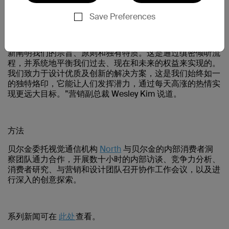
校。
Save Preferences
“我们在进行品牌重塑时充分考虑到消费者需求，并力求重
新阐明我们的宗旨、原则和独有特质。这是通过缜密倾听流
程，并系统地平衡我们过去、现在和未来的权益来实现的。
我们致力于设计优质及创新的解决方案，这是我们始终如一
的独特烙印，它能让人们发挥潜力，通过每天高涨的热情实
现更远大目标。”营销副总裁 Wesley Kim 说道。
方法
贝尔金委托视觉通信机构
North
与贝尔金的内部消费者洞
察团队通力合作，开展数十小时的内部访谈、竞争力分析、
消费者研究、与营销和设计团队召开协作工作会议，以及进
行深入的创意探索。
系列新闻可在
此处
查看。