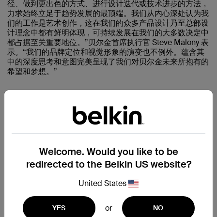
径、做到更出色的方式、进行设计迭代或技术进步的方法，
力求始终立足于趋势发展的最顶端。我们从内心深处认为我
们的工作是艺术创作，这在我们的众多产品设计乃至总部设
计理念中都有鲜明体现，可持续发展在我们的大多数决定中
都占据至关重要地位。”贝尔金首席执行官 Steve Malony 表
示。“我们的品牌定位和视觉形象的演变也不例外。蕴含其
中的深度思考和意图完美呈现了我们对贝尔金未来所抱有的
希望和梦想。”
尽管有无数竞争对手争相涌入配件领域，并使这些产品变得
商业化，然而贝尔金在前瞻性产品设计和可持续发展和社区
等 CSR（企业社会责任）举措方面仍持续保持着领先地
位。在过去 12 个月中，贝尔金在减少碳排放、消除一次性
塑料的使用，以及推动实现循环经济的进程中取得了重要里
Welcome. Would you like to be
程碑。2009 年至 2021 年间，贝尔金公司在运营方面的温
redirected to the Belkin US website?
室气体减排量达 64%，并成功摒弃所有传统产品的翻盖式
包装，在关键产品类别中使用可回收材料取代包装中所用的
United States
塑料，并成功重新设计了我们产品线中的关键要素，所有这
些都没有造成任何质量、安全和寿命上的妥协。贝尔金还开
办有美国洛杉矶第一所位于两地的
门户学校
，这是一个新
or
YES
NO
兴的独立中学网络，也是第一所整合进贝尔金全球总部的学