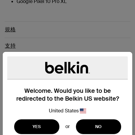
Google Pixel 10 Pro XL
規格
支持
更快更智能的充电器
使用贝尔金 25 瓦 USB-C® PD 3.0 PPS 壁式充电器在 30 分钟内†
Welcome. Would you like to be
将 iPhone 或 Samsung 智能手机从 0 充至 50%。使用经过
redirected to the Belkin US website?
USB-C PD 3.0 认证的通用充电器升级标准的箱内电源，为新款
iPhone 和 Samsung 机型提供优化充电，其设计小巧且适于旅行
United States
携带。支持 PPS 充电协议，可通过动态协商最佳充电电压来优化
兼容设备的充电，为 Samsung 智能手机提供高达 25 瓦的充电功
率，为 iPhone 提供高达 20 瓦的充电功率。
or
YES
NO