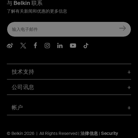
与 Belkin 联系
了解有关新闻和优惠的更多信息
Belkin Weibo
Belkin Twitter
Belkin Facebook
Belkin Instagram
Belkin LInkedIn
Belkin Youtube
Belkin TikTo
技术支持
公司讯息
帐户
© Belkin 2026 | All Rights Reserved |
法律信息
|
Security