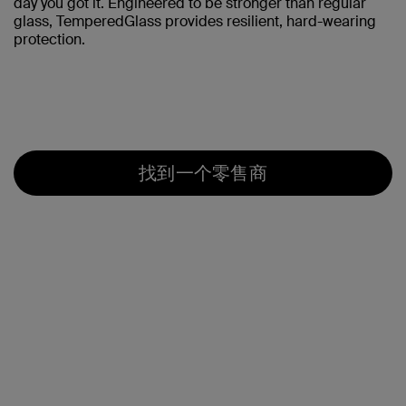
day you got it. Engineered to be stronger than regular
glass, TemperedGlass provides resilient, hard-wearing
protection.
找到一个零售商